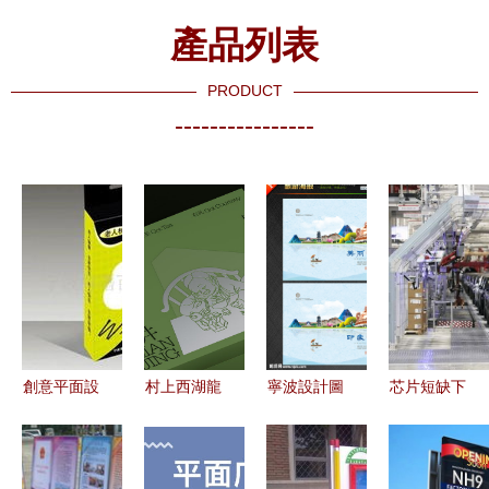
產品列表
PRODUCT
----------------
創意平面設
村上西湖龍
寧波設計圖
芯片短缺下
計 寧波包
井禮盒“思
庫昵圖網
的減配策略
裝設計 各
閑”寧波廣
解鎖海報與
國產特斯拉
行業產品包
告發布，打
廣告設計的
的市場應對