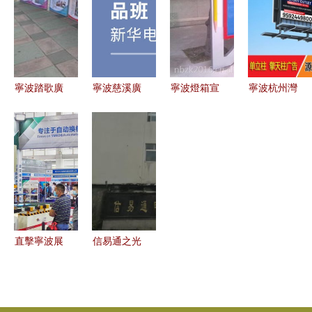
裝設計價格
造禪意商務
創意無限可
之策
廠家 圖片
茶禮新風尚
能
寧波踏歌廣
寧波慈溪廣
寧波燈箱宣
寧波杭州灣
告 在濱海
告設計培訓
傳欄與不銹
新區維創廣
之都奏響品
指南 優質
鋼廣告窗
告 打造區
牌最強音
培訓班選擇
城市形象的
域品牌傳播
與排名分析
多維載體
新高地
直擊寧波展
信易通之光
次日 人氣
技術與設計
爆棚，智造
的完美交響
賦能引領智
——寧波奉