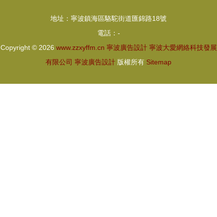
能工廠變革
化電子廠與
地址：寧波鎮海區駱駝街道匯錦路18號
廣告設計的
電話：-
力量
Copyright © 2026
www.zzxyffm.cn
寧波廣告設計
寧波大愛網絡科技發展
有限公司
寧波廣告設計
版權所有
Sitemap